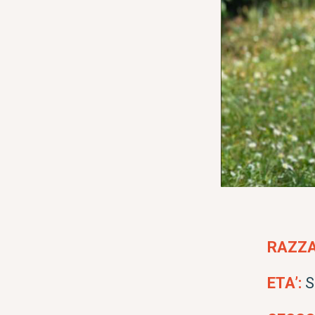
RAZZA
ETA’:
S