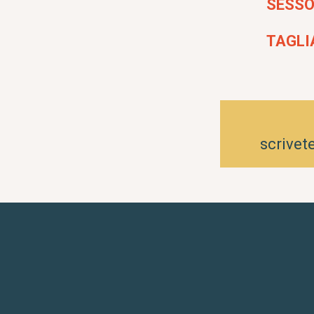
SESSO
TAGLI
scrivet