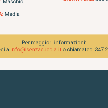
:
Maschio
A:
Media
Per maggiori informazioni:
eci a
info@isenzacuccia.it
o chiamateci 347 